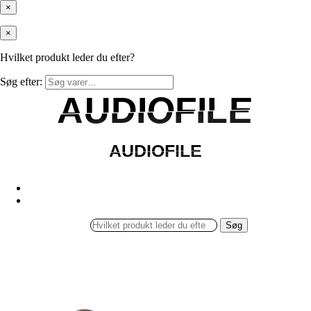
×
×
Hvilket produkt leder du efter?
Søg efter:
AUDIOFILE
AUDIOFILE
AUDIOFILE
AUDIOFILE
Søg