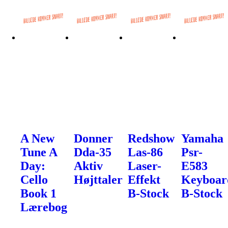
A New
Donner
Redshow
Yamaha
Tune A
Dda-35
Las-86
Psr-
Day:
Aktiv
Laser-
E583
Cello
Højttaler
Effekt
Keyboar
Book 1
B-Stock
B-Stock
Lærebog