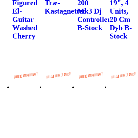
Figured
Træ-
200
19", 4
El-
Kastagnetter
Mk3 Dj
Units,
Guitar
Controller
20 Cm
Washed
B-Stock
Dyb B-
Cherry
Stock