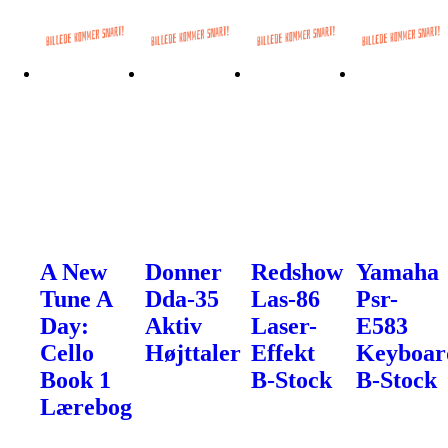
A New
Donner
Redshow
Yamaha
Tune A
Dda-35
Las-86
Psr-
Day:
Aktiv
Laser-
E583
Cello
Højttaler
Effekt
Keyboar
Book 1
B-Stock
B-Stock
Lærebog