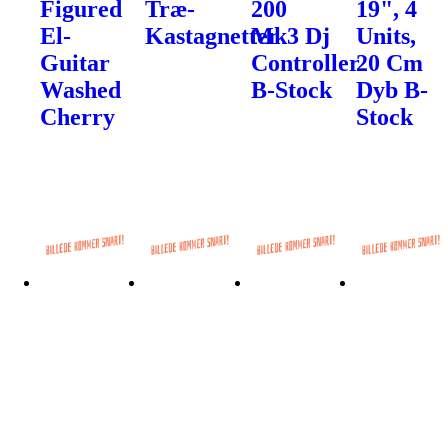
Figured
Træ-
200
19", 4
El-
Kastagnetter
Mk3 Dj
Units,
Guitar
Controller
20 Cm
Washed
B-Stock
Dyb B-
Cherry
Stock