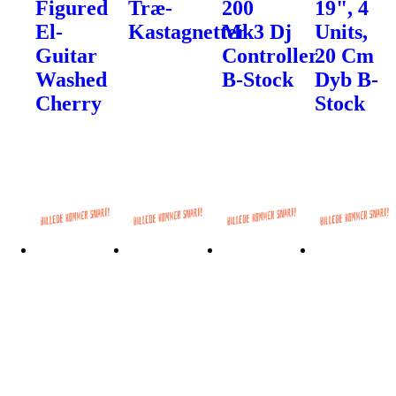
Figured
Træ-
200
19", 4
El-
Kastagnetter
Mk3 Dj
Units,
Guitar
Controller
20 Cm
Washed
B-Stock
Dyb B-
Cherry
Stock