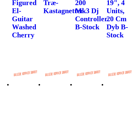
Figured
Træ-
200
19", 4
El-
Kastagnetter
Mk3 Dj
Units,
Guitar
Controller
20 Cm
Washed
B-Stock
Dyb B-
Cherry
Stock