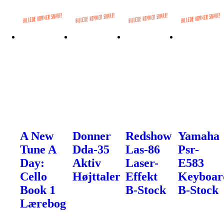
A New
Donner
Redshow
Yamaha
Tune A
Dda-35
Las-86
Psr-
Day:
Aktiv
Laser-
E583
Cello
Højttaler
Effekt
Keyboar
Book 1
B-Stock
B-Stock
Lærebog