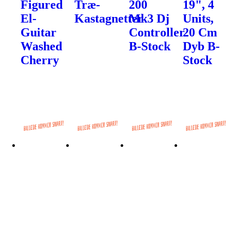
Figured
Træ-
200
19", 4
El-
Kastagnetter
Mk3 Dj
Units,
Guitar
Controller
20 Cm
Washed
B-Stock
Dyb B-
Cherry
Stock