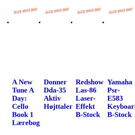
A New
Donner
Redshow
Yamaha
Tune A
Dda-35
Las-86
Psr-
Day:
Aktiv
Laser-
E583
Cello
Højttaler
Effekt
Keyboar
Book 1
B-Stock
B-Stock
Lærebog