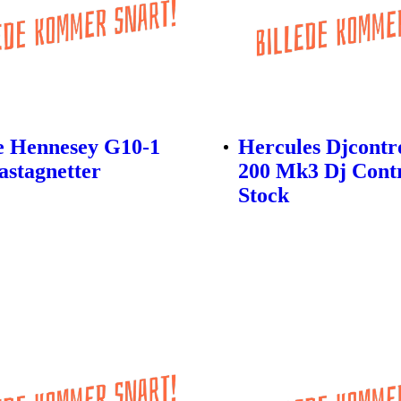
e Hennesey G10-1
Hercules Djcontro
stagnetter
200 Mk3 Dj Contr
Stock