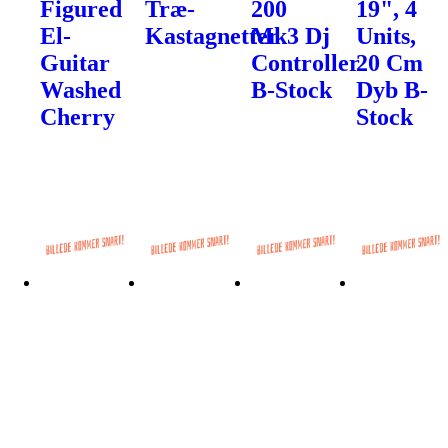
Figured
Træ-
200
19", 4
El-
Kastagnetter
Mk3 Dj
Units,
Guitar
Controller
20 Cm
Washed
B-Stock
Dyb B-
Cherry
Stock