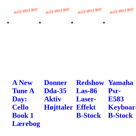
A New
Donner
Redshow
Yamaha
Tune A
Dda-35
Las-86
Psr-
Day:
Aktiv
Laser-
E583
Cello
Højttaler
Effekt
Keyboar
Book 1
B-Stock
B-Stock
Lærebog