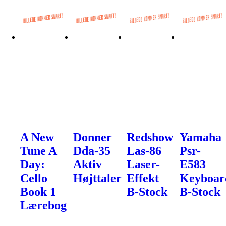
A New
Donner
Redshow
Yamaha
Tune A
Dda-35
Las-86
Psr-
Day:
Aktiv
Laser-
E583
Cello
Højttaler
Effekt
Keyboar
Book 1
B-Stock
B-Stock
Lærebog