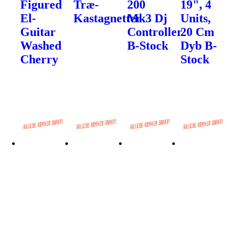
Figured
Træ-
200
19", 4
El-
Kastagnetter
Mk3 Dj
Units,
Guitar
Controller
20 Cm
Washed
B-Stock
Dyb B-
Cherry
Stock