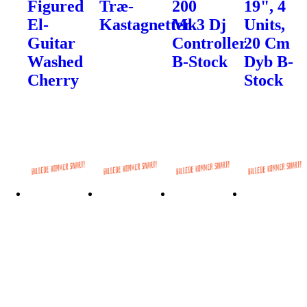
Figured
Træ-
200
19", 4
El-
Kastagnetter
Mk3 Dj
Units,
Guitar
Controller
20 Cm
Washed
B-Stock
Dyb B-
Cherry
Stock