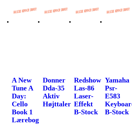
A New
Donner
Redshow
Yamaha
Tune A
Dda-35
Las-86
Psr-
Day:
Aktiv
Laser-
E583
Cello
Højttaler
Effekt
Keyboar
Book 1
B-Stock
B-Stock
Lærebog