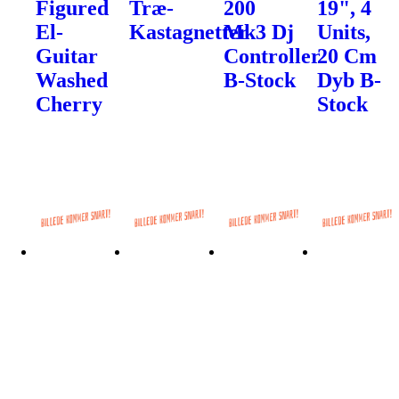
Figured
Træ-
200
19", 4
El-
Kastagnetter
Mk3 Dj
Units,
Guitar
Controller
20 Cm
Washed
B-Stock
Dyb B-
Cherry
Stock