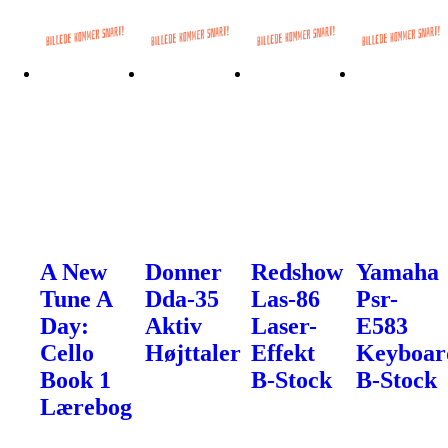
A New
Donner
Redshow
Yamaha
Tune A
Dda-35
Las-86
Psr-
Day:
Aktiv
Laser-
E583
Cello
Højttaler
Effekt
Keyboar
Book 1
B-Stock
B-Stock
Lærebog