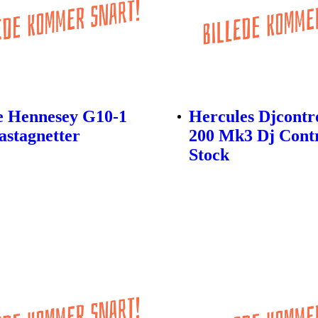
e Hennesey G10-1
Hercules Djcontro
stagnetter
200 Mk3 Dj Contr
Stock