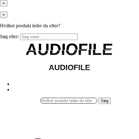
×
×
Hvilket produkt leder du efter?
Søg efter:
AUDIOFILE
AUDIOFILE
AUDIOFILE
AUDIOFILE
Søg