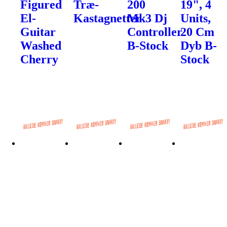
Figured
Træ-
200
19", 4
El-
Kastagnetter
Mk3 Dj
Units,
Guitar
Controller
20 Cm
Washed
B-Stock
Dyb B-
Cherry
Stock