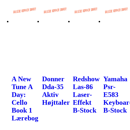
A New
Donner
Redshow
Yamaha
Tune A
Dda-35
Las-86
Psr-
Day:
Aktiv
Laser-
E583
Cello
Højttaler
Effekt
Keyboar
Book 1
B-Stock
B-Stock
Lærebog