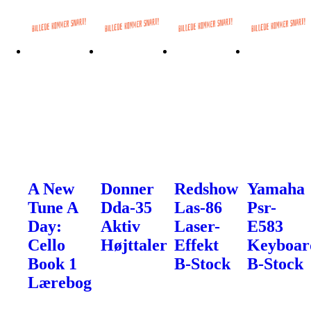
A New
Donner
Redshow
Yamaha
Tune A
Dda-35
Las-86
Psr-
Day:
Aktiv
Laser-
E583
Cello
Højttaler
Effekt
Keyboar
Book 1
B-Stock
B-Stock
Lærebog