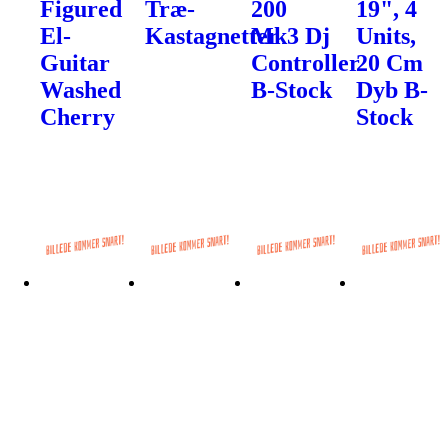
Figured
Træ-
200
19", 4
El-
Kastagnetter
Mk3 Dj
Units,
Guitar
Controller
20 Cm
Washed
B-Stock
Dyb B-
Cherry
Stock