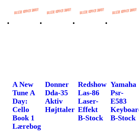
A New
Donner
Redshow
Yamaha
Tune A
Dda-35
Las-86
Psr-
Day:
Aktiv
Laser-
E583
Cello
Højttaler
Effekt
Keyboar
Book 1
B-Stock
B-Stock
Lærebog