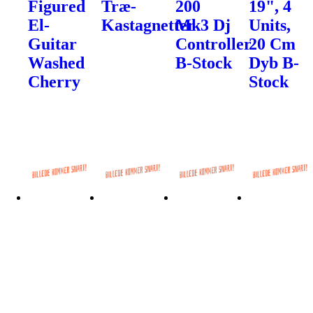
Figured
Træ-
200
19", 4
El-
Kastagnetter
Mk3 Dj
Units,
Guitar
Controller
20 Cm
Washed
B-Stock
Dyb B-
Cherry
Stock