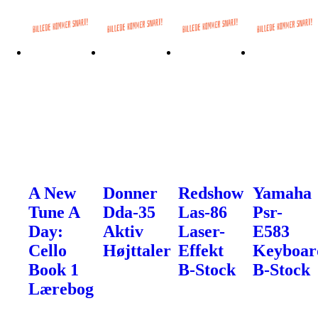
A New
Donner
Redshow
Yamaha
Tune A
Dda-35
Las-86
Psr-
Day:
Aktiv
Laser-
E583
Cello
Højttaler
Effekt
Keyboar
Book 1
B-Stock
B-Stock
Lærebog