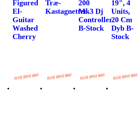
Figured
Træ-
200
19", 4
El-
Kastagnetter
Mk3 Dj
Units,
Guitar
Controller
20 Cm
Washed
B-Stock
Dyb B-
Cherry
Stock