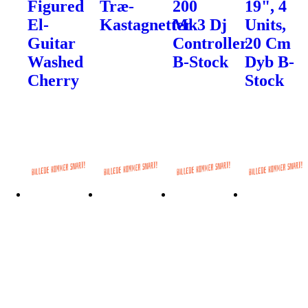
Figured
Træ-
200
19", 4
El-
Kastagnetter
Mk3 Dj
Units,
Guitar
Controller
20 Cm
Washed
B-Stock
Dyb B-
Cherry
Stock