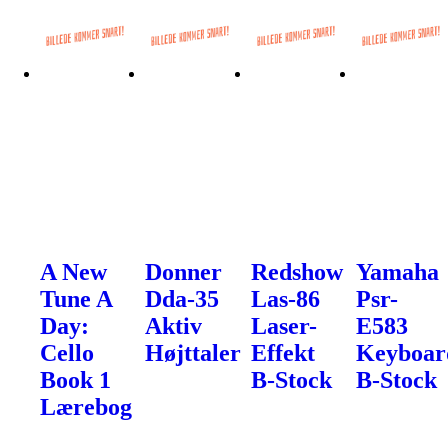
A New
Donner
Redshow
Yamaha
Tune A
Dda-35
Las-86
Psr-
Day:
Aktiv
Laser-
E583
Cello
Højttaler
Effekt
Keyboar
Book 1
B-Stock
B-Stock
Lærebog