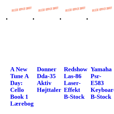
A New
Donner
Redshow
Yamaha
Tune A
Dda-35
Las-86
Psr-
Day:
Aktiv
Laser-
E583
Cello
Højttaler
Effekt
Keyboar
Book 1
B-Stock
B-Stock
Lærebog