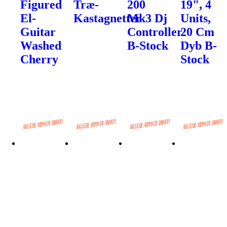
Figured
Træ-
200
19", 4
El-
Kastagnetter
Mk3 Dj
Units,
Guitar
Controller
20 Cm
Washed
B-Stock
Dyb B-
Cherry
Stock