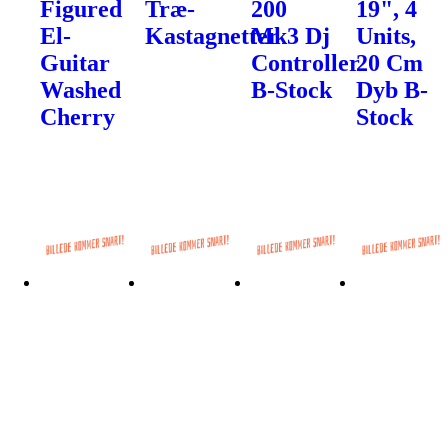
Figured
Træ-
200
19", 4
El-
Kastagnetter
Mk3 Dj
Units,
Guitar
Controller
20 Cm
Washed
B-Stock
Dyb B-
Cherry
Stock