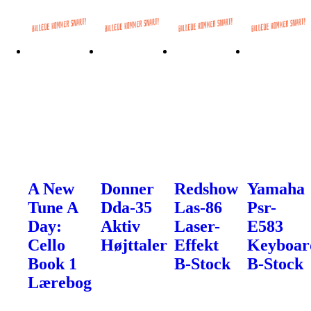
A New
Donner
Redshow
Yamaha
Tune A
Dda-35
Las-86
Psr-
Day:
Aktiv
Laser-
E583
Cello
Højttaler
Effekt
Keyboar
Book 1
B-Stock
B-Stock
Lærebog