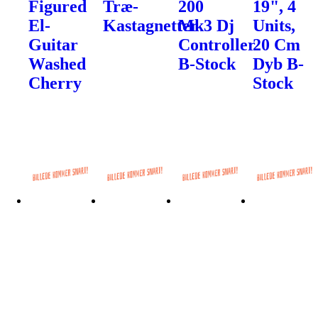
Figured
Træ-
200
19", 4
El-
Kastagnetter
Mk3 Dj
Units,
Guitar
Controller
20 Cm
Washed
B-Stock
Dyb B-
Cherry
Stock