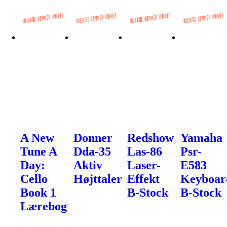
A New
Donner
Redshow
Yamaha
Tune A
Dda-35
Las-86
Psr-
Day:
Aktiv
Laser-
E583
Cello
Højttaler
Effekt
Keyboar
Book 1
B-Stock
B-Stock
Lærebog