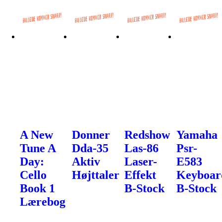
A New
Donner
Redshow
Yamaha
Tune A
Dda-35
Las-86
Psr-
Day:
Aktiv
Laser-
E583
Cello
Højttaler
Effekt
Keyboar
Book 1
B-Stock
B-Stock
Lærebog