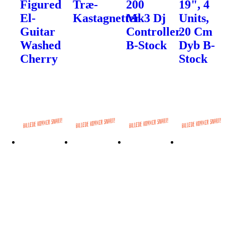
Figured
Træ-
200
19", 4
El-
Kastagnetter
Mk3 Dj
Units,
Guitar
Controller
20 Cm
Washed
B-Stock
Dyb B-
Cherry
Stock