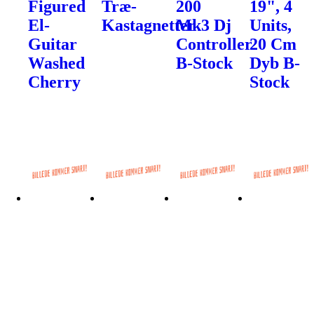
Figured
Træ-
200
19", 4
El-
Kastagnetter
Mk3 Dj
Units,
Guitar
Controller
20 Cm
Washed
B-Stock
Dyb B-
Cherry
Stock