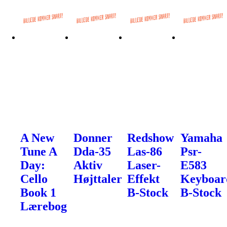
A New
Donner
Redshow
Yamaha
Tune A
Dda-35
Las-86
Psr-
Day:
Aktiv
Laser-
E583
Cello
Højttaler
Effekt
Keyboar
Book 1
B-Stock
B-Stock
Lærebog