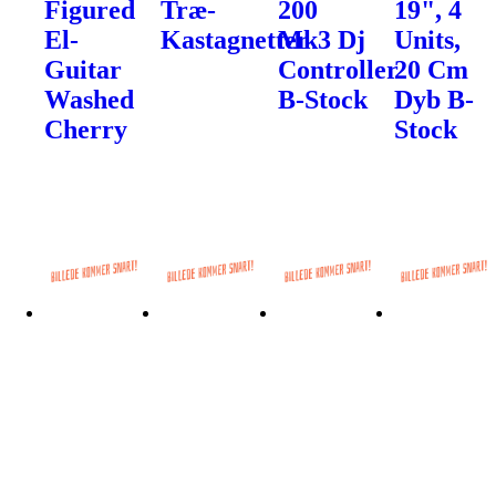
Figured
Træ-
200
19", 4
El-
Kastagnetter
Mk3 Dj
Units,
Guitar
Controller
20 Cm
Washed
B-Stock
Dyb B-
Cherry
Stock