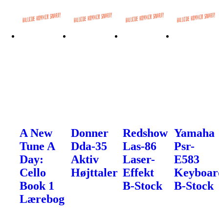
A New
Donner
Redshow
Yamaha
Tune A
Dda-35
Las-86
Psr-
Day:
Aktiv
Laser-
E583
Cello
Højttaler
Effekt
Keyboar
Book 1
B-Stock
B-Stock
Lærebog