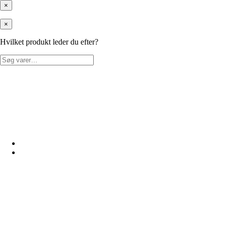
×
×
Hvilket produkt leder du efter?
Søg
efter: