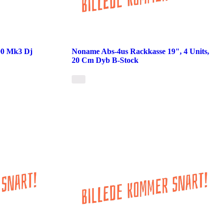
200 Mk3 Dj
Noname Abs-4us Rackkasse 19", 4 Units,
20 Cm Dyb B-Stock