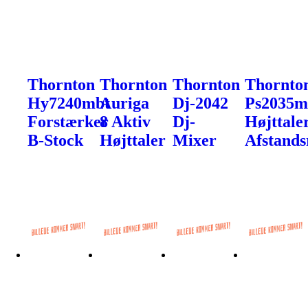
Thornton
Thornton
Thornton
Thornto
Hy7240mbt
Auriga
Dj-2042
Ps2035
Forstærker
8 Aktiv
Dj-
Højttale
B-Stock
Højttaler
Mixer
Afstands