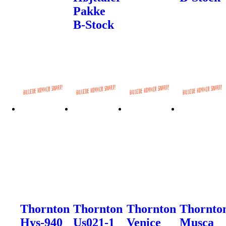
Pakke
B-Stock
Thornton
Thornton
Thornton
Thornto
Hys-940
Us021-1
Venice
Musca