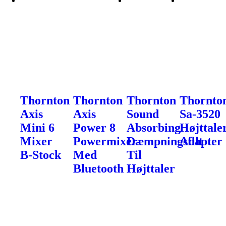
Thornton
Thornton
Thornton
Thornto
Axis
Axis
Sound
Sa-3520
Mini 6
Power 8
Absorbing
Højttaler
Mixer
Powermixer
Dæmpningsfilt
Adapter
B-Stock
Med
Til
Bluetooth
Højttaler