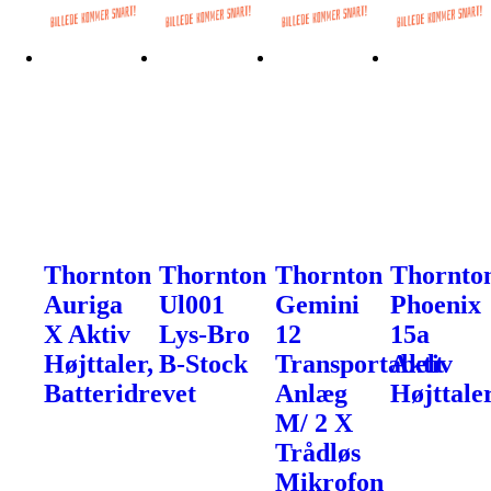
Thornton
Thornton
Thornton
Thornto
Auriga
Ul001
Gemini
Phoenix
X Aktiv
Lys-Bro
12
15a
Højttaler,
B-Stock
Transportabelt
Aktiv
Batteridrevet
Anlæg
Højttale
M/ 2 X
Trådløs
Mikrofon