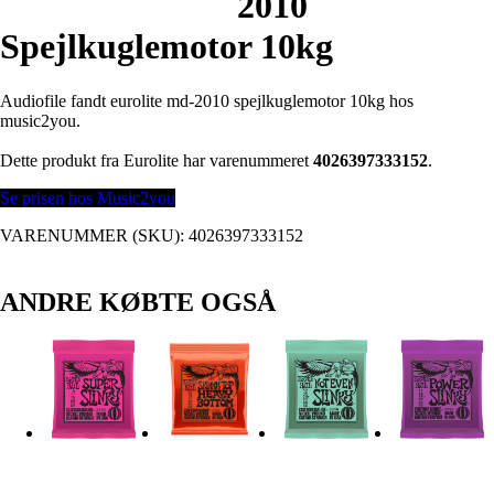
2010
Spejlkuglemotor 10kg
Audiofile fandt eurolite md-2010 spejlkuglemotor 10kg hos
music2you.
Dette produkt fra Eurolite har varenummeret
4026397333152
.
Se prisen hos Music2you
VARENUMMER (SKU):
4026397333152
ANDRE KØBTE OGSÅ