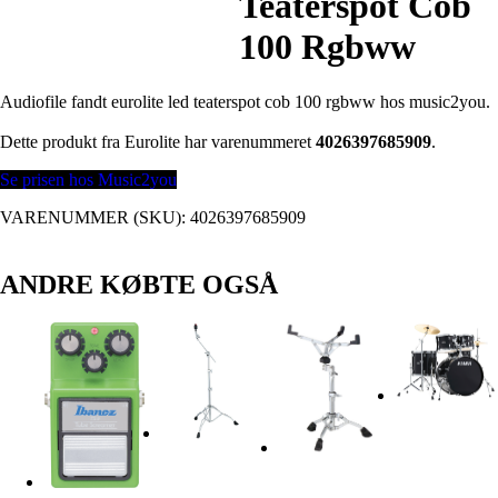
Teaterspot Cob
100 Rgbww
Audiofile fandt eurolite led teaterspot cob 100 rgbww hos music2you.
Dette produkt fra Eurolite har varenummeret
4026397685909
.
Se prisen hos Music2you
VARENUMMER (SKU):
4026397685909
ANDRE KØBTE OGSÅ