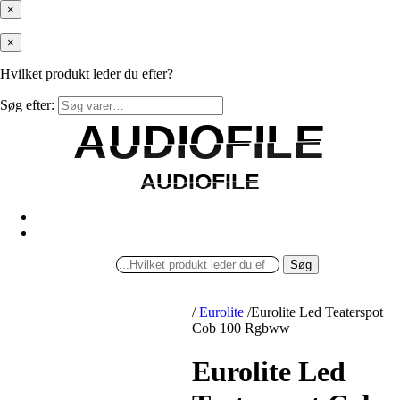
×
×
Hvilket produkt leder du efter?
Søg efter:
AUDIOFILE
AUDIOFILE
AUDIOFILE
AUDIOFILE
Søg
/
Eurolite
/
Eurolite Led Teaterspot
Cob 100 Rgbww
Eurolite Led