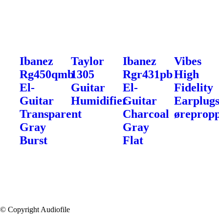
Ibanez
Taylor
Ibanez
Vibes
Rg450qmb
1305
Rgr431pb
High
El-
Guitar
El-
Fidelity
Guitar
Humidifier
Guitar
Earplug
Transparent
Charcoal
øreprop
Gray
Gray
Burst
Flat
© Copyright Audiofile