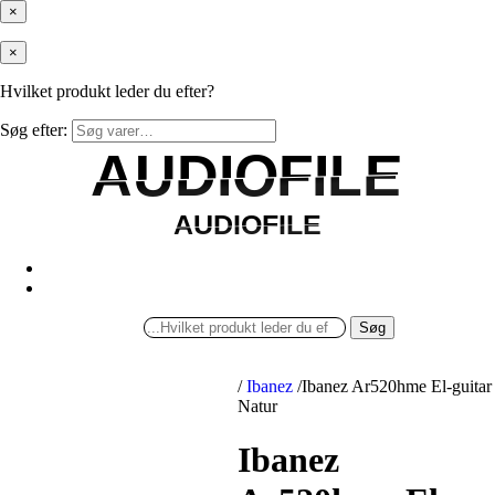
×
×
Hvilket produkt leder du efter?
Søg efter:
AUDIOFILE
AUDIOFILE
AUDIOFILE
AUDIOFILE
Søg
/
Ibanez
/
Ibanez Ar520hme El-guitar
Natur
Ibanez