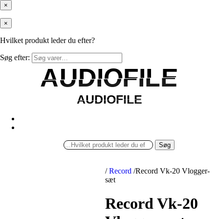
×
×
Hvilket produkt leder du efter?
Søg efter:
AUDIOFILE
AUDIOFILE
AUDIOFILE
AUDIOFILE
Søg
/
Record
/
Record Vk-20 Vlogger-
sæt
Record Vk-20