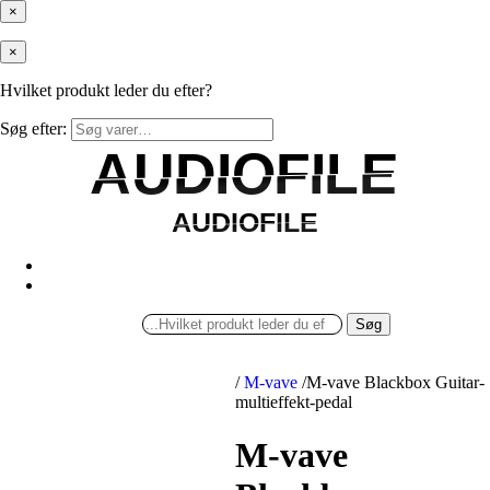
×
×
Hvilket produkt leder du efter?
Søg efter:
AUDIOFILE
AUDIOFILE
AUDIOFILE
AUDIOFILE
Søg
/
M-vave
/
M-vave Blackbox Guitar-
multieffekt-pedal
M-vave