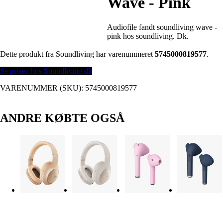
Wave - Pink
Audiofile fandt soundliving wave -
pink hos soundliving. Dk.
Dette produkt fra Soundliving har varenummeret
5745000819577
.
Se prisen hos Soundliving.dk
VARENUMMER (SKU):
5745000819577
ANDRE KØBTE OGSÅ