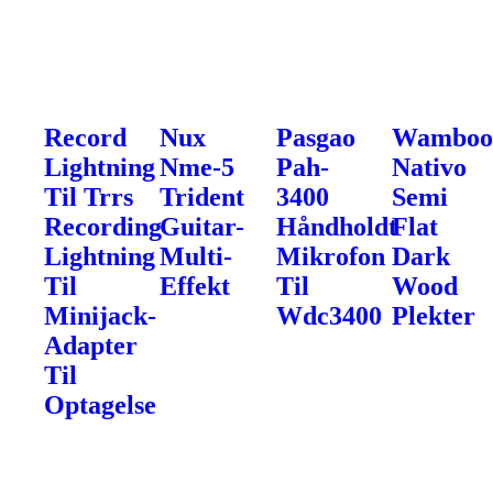
Record
Nux
Pasgao
Wamboo
Lightning
Nme-5
Pah-
Nativo
Til Trrs
Trident
3400
Semi
Recording
Guitar-
Håndholdt
Flat
Lightning
Multi-
Mikrofon
Dark
Til
Effekt
Til
Wood
Minijack-
Wdc3400
Plekter
Adapter
Til
Optagelse