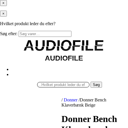
×
×
Hvilket produkt leder du efter?
Søg efter:
AUDIOFILE
AUDIOFILE
AUDIOFILE
AUDIOFILE
Søg
/
Donner
/
Donner Bench
Klaverbænk Beige
Donner Bench