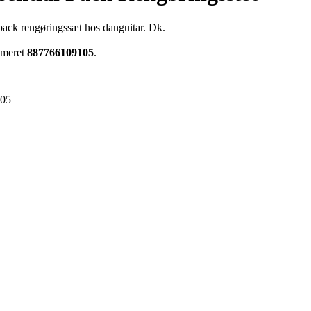
 pack rengøringssæt hos danguitar. Dk.
mmeret
887766109105
.
105