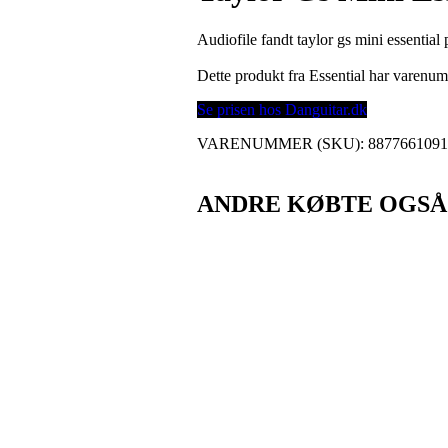
Audiofile fandt taylor gs mini essential
Dette produkt fra Essential har varenu
Se prisen hos Danguitar.dk
VARENUMMER (SKU):
887766109
ANDRE KØBTE OGSÅ