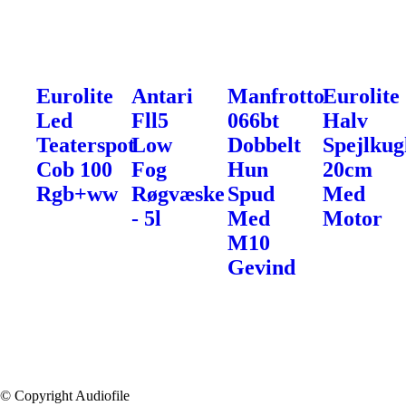
Eurolite
Antari
Manfrotto
Eurolite
Led
Fll5
066bt
Halv
Teaterspot
Low
Dobbelt
Spejlkug
Cob 100
Fog
Hun
20cm
Rgb+ww
Røgvæske
Spud
Med
- 5l
Med
Motor
M10
Gevind
© Copyright Audiofile