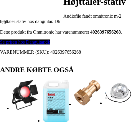
Højttaler-stativ
Audiofile fandt omnitronic m-2
højttaler-stativ hos danguitar. Dk.
Dette produkt fra Omnitronic har varenummeret
4026397656268
.
Se prisen hos Danguitar.dk
VARENUMMER (SKU):
4026397656268
ANDRE KØBTE OGSÅ