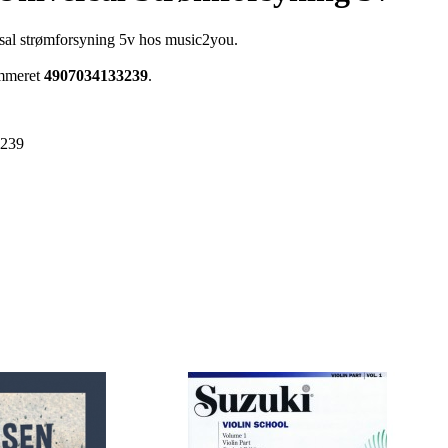
rsal strømforsyning 5v hos music2you.
ummeret
4907034133239
.
3239