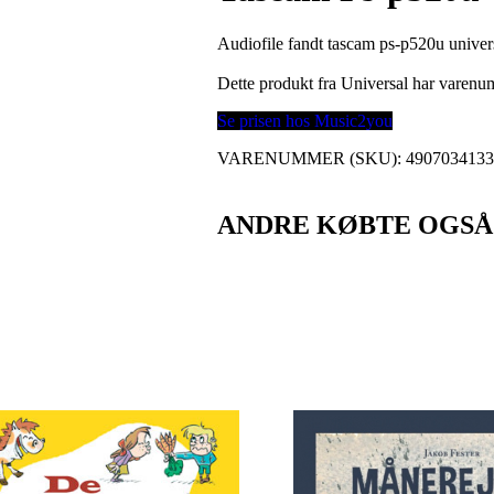
Audiofile fandt tascam ps-p520u unive
Dette produkt fra Universal har varen
Se prisen hos Music2you
VARENUMMER (SKU):
490703413
ANDRE KØBTE OGSÅ